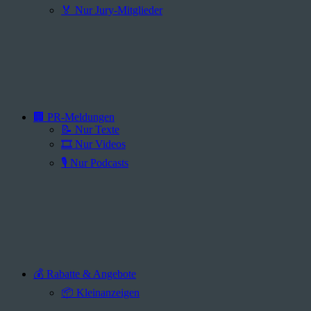
🏅 Nur Jury-Mitglieder
🏢 PR-Meldungen
📝 Nur Texte
🎞️ Nur Videos
🎙️ Nur Podcasts
💰 Rabatte & Angebote
📦 Kleinanzeigen