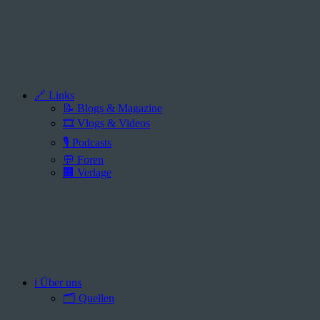
🔗 Links
📝 Blogs & Magazine
🎞️ Vlogs & Videos
🎙️ Podcasts
💬 Foren
🏢 Verlage
ℹ️ Über uns
🗂️ Quellen