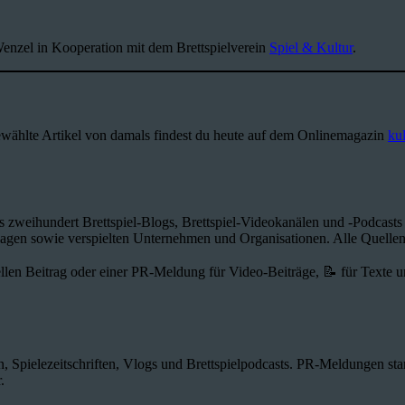
n Wenzel in Kooperation mit dem Brettspielverein
Spiel & Kultur
.
gewählte Artikel von damals findest du heute auf dem Onlinemagazin
kul
ls zweihundert Brettspiel-Blogs, Brettspiel-Videokanälen und -Podcast
lagen sowie verspielten Unternehmen und Organisationen. Alle Quellen
llen Beitrag oder einer PR-Meldung für Video-Beiträge, 📝 für Texte und
n, Spielezeitschriften, Vlogs und Brettspielpodcasts. PR-Meldungen 
.